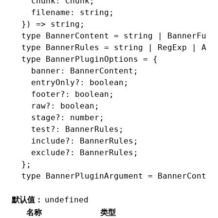
  chunk
:
 Chunk
;
  filename
:
 string
;
}) 
=>
 string
;
type
 BannerContent
 =
 string
 |
 BannerFunc
type
 BannerRules
 =
 string
 |
 RegExp
 |
 Arr
type
 BannerPluginOptions
 =
 {
  banner
:
 BannerContent
;
  entryOnly
?:
 boolean
;
  footer
?:
 boolean
;
  raw
?:
 boolean
;
  stage
?:
 number
;
  test
?:
 BannerRules
;
  include
?:
 BannerRules
;
  exclude
?:
 BannerRules
;
};
type
 BannerPluginArgument
 =
 BannerConten
默认值：
undefined
名称
类型