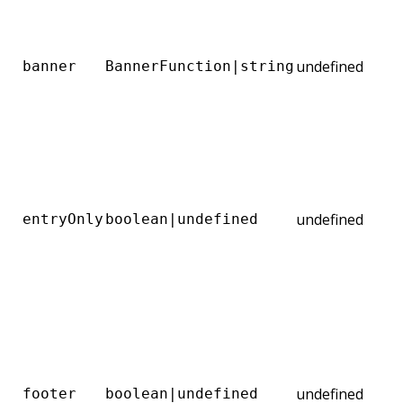
undefined
banner
BannerFunction|string
undefined
entryOnly
boolean|undefined
undefined
footer
boolean|undefined