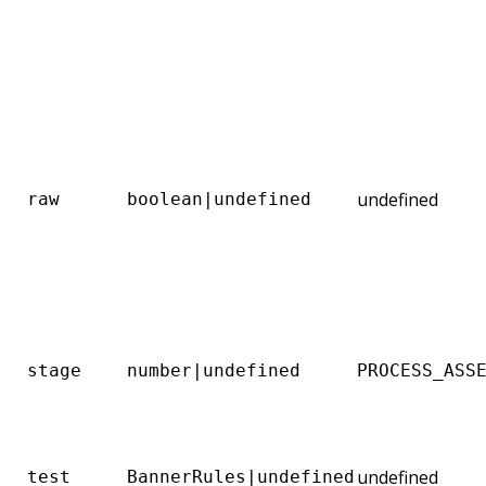
undefined
raw
boolean|undefined
stage
number|undefined
PROCESS_ASS
undefined
test
BannerRules|undefined