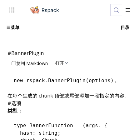
菜单
目录
#
BannerPlugin
打开
复制 Markdown
new
 rspack
.BannerPlugin
(options);
在每个生成的 chunk 顶部或尾部添加一段指定的内容。
#
选项
类型：
type
 BannerFunction
 =
 (args
:
 {
  hash
:
 string
;