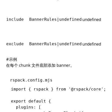
undefined
include
BannerRules|undefined
undefined
exclude
BannerRules|undefined
#
示例
在每个 chunk 文件底部添加 banner。
rspack.config.mjs
import
 { rspack } 
from
 '@rspack/core'
;
export
 default
 {
  plugins
:
 [