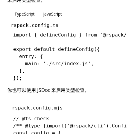
来启用类型检查。
TypeScript
JavaScript
rspack.config.ts
import
 { defineConfig } 
from
 '@rspack/cl
export
 default
 defineConfig
({
  entry
:
 {
    main
:
 './src/index.js'
,
  }
,
});
你也可以使用
JSDoc
来启用类型检查。
rspack.config.mjs
// @ts-check
/** 
@type
 {import('@rspack/cli').Configu
const
 config
 =
 {