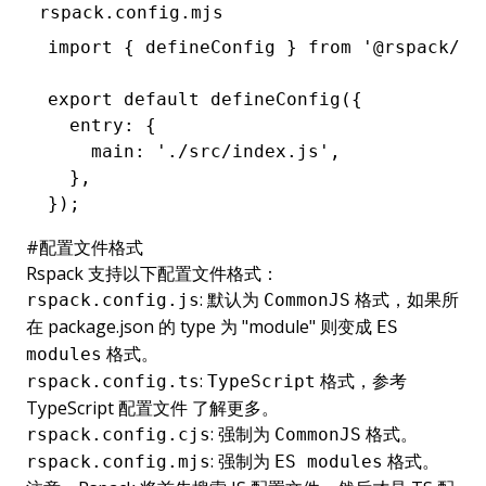
rspack.config.mjs
import
 { defineConfig } 
from
 '@rspack/cl
export
 default
 defineConfig
({
  entry
:
 {
    main
:
 './src/index.js'
,
  }
,
});
#
配置文件格式
Rspack 支持以下配置文件格式：
: 默认为
格式，如果所
rspack.config.js
CommonJS
在 package.json 的 type 为 "module" 则变成
ES
格式。
modules
:
格式，参考
rspack.config.ts
TypeScript
TypeScript 配置文件
了解更多。
: 强制为
格式。
rspack.config.cjs
CommonJS
: 强制为
格式。
rspack.config.mjs
ES modules