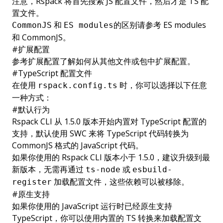
注意，Rspack 将首先搜索 JS 配置文件，然后才是 TS 配
置文件。
和
的区别请参考
ES modules
CommonJS
ES modules
和
CommonJS
。
#
扩展配置
参考
扩展配置
了解如何从其他文件或包中扩展配置。
#
TypeScript 配置文件
在使用
时，你可以选择以下任意
rspack.config.ts
一种方式：
#
默认行为
Rspack CLI 从 1.5.0 版本开始内置对 TypeScript 配置的
支持，默认使用 SWC 来将 TypeScript 代码转换为
CommonJS 格式的 JavaScript 代码。
如果你使用的 Rspack CLI 版本小于 1.5.0，建议升级到最
新版本，无需再通过
或
ts-node
esbuild-
加载配置文件，这些依赖可以被移除。
register
#
原生支持
如果你使用的 JavaScript 运行时已经原生支持
TypeScript，你可以使用内置的 TS 转换来加载配置文