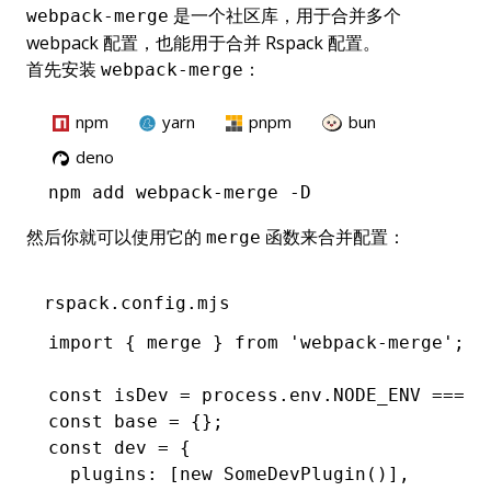
是一个社区库，用于合并多个
webpack-merge
webpack 配置，也能用于合并 Rspack 配置。
首先安装
：
webpack-merge
npm
yarn
pnpm
bun
deno
npm
 add webpack-merge -D
然后你就可以使用它的
函数来合并配置：
merge
rspack.config.mjs
import
 { merge } 
from
 'webpack-merge'
;
const
 isDev
 =
 process
.
env
.
NODE_ENV
 ===
 '
const
 base
 =
 {};
const
 dev
 =
 {
  plugins
:
 [
new
 SomeDevPlugin
()]
,