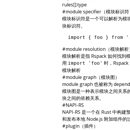
rules[].type
#
module specifier（模块标识
模块标识符是一个可以解析为模
块标识符。
import
 { foo } 
from
 '
#
module resolution（模块解
模块解析是指 Rspack 如何
用
时，Rspa
import 'foo'
模块解析
#
module graph（模块图）
module graph 也被称为 depe
模块图是一种表示模块之间关系
块之间的依赖关系。
#
NAPI-RS
NAPI-RS
是一个在 Rust 中构建
和发布本地 Node.js 附加组件
#
plugin（插件）