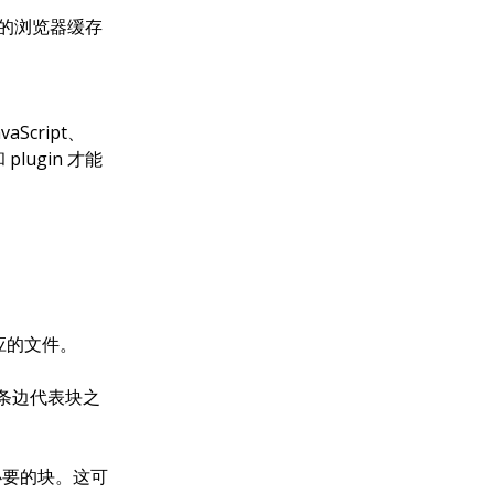
更好的浏览器缓存
Script、
plugin 才能
对应的文件。
每条边代表块之
载必要的块。这可