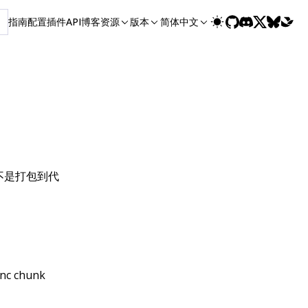
指南
配置
插件
API
博客
资源
版本
简体中文
不是打包到代
 chunk