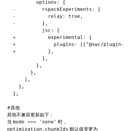
        options: {
-         rspackExperiments: {
-           relay: true,
-         },
          jsc: {
+           experimental: {
+             plugins: [["@swc/plugin-re
+           },
          },
        },
      },
    ],
  },
};
#
其他
其他不兼容更新如下：
当
时，
mode === 'none'
默认值变更为
optimization.chunkIds