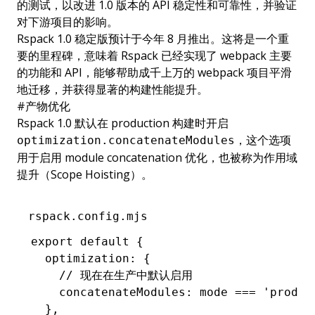
的测试，以改进 1.0 版本的 API 稳定性和可靠性，并验证
对下游项目的影响。
Rspack 1.0 稳定版预计于今年 8 月推出。这将是一个重
要的里程碑，意味着 Rspack 已经实现了 webpack 主要
的功能和 API，能够帮助成千上万的 webpack 项目平滑
地迁移，并获得显著的构建性能提升。
#
产物优化
Rspack 1.0 默认在 production 构建时开启
，这个选项
optimization.concatenateModules
用于启用 module concatenation 优化，也被称为作用域
提升（Scope Hoisting）。
rspack.config.mjs
export
 default
 {
  optimization
:
 {
    // 现在在生产中默认启用
    concatenateModules
:
 mode 
===
 'produc
  }
,