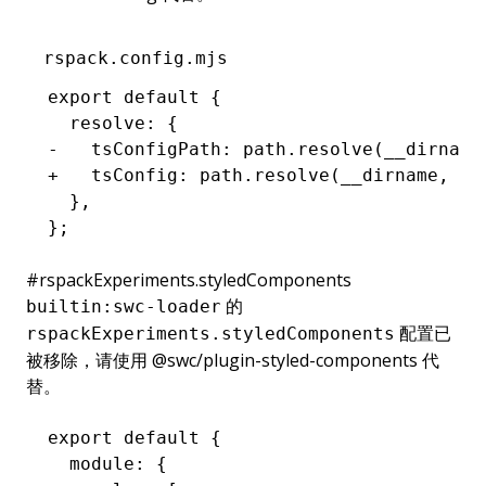
rspack.config.mjs
export default {
  resolve: {
-   tsConfigPath: path.resolve(__dirname
+   tsConfig: path.resolve(__dirname, '.
  },
};
#
rspackExperiments.styledComponents
的
builtin:swc-loader
配置已
rspackExperiments.styledComponents
被移除，请使用
@swc/plugin-styled-components
代
替。
export default {
  module: {