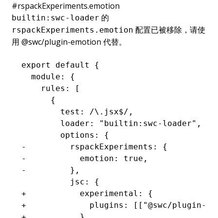
#
rspackExperiments.emotion
的
builtin:swc-loader
配置已被移除，请使
rspackExperiments.emotion
用
@swc/plugin-emotion
代替。
export default {
  module: {
    rules: [
      {
        test: /\.jsx$/,
        loader: "builtin:swc-loader",
        options: {
-         rspackExperiments: {
-           emotion: true,
-         },
          jsc: {
+           experimental: {
+             plugins: [["@swc/plugin-em
+           },