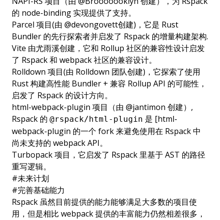
NAPI-RS
项目（由
@Brooooooklyn
创建），为 Rspack
的 node-binding 实现提供了支持。
Parcel
项目(由
@devongovett
创建)，它是 Rust
Bundler 的先行探索者并启发了 Rspack 的增量构建架构.
Vite
由
尤雨溪
创建，它和 Rollup 社区的兼容性设计启发
了 Rspack 和 webpack 社区的兼容设计。
Rolldown
项目(由
Rolldown 团队
创建)，它探索了使用
Rust 构建高性能 Bundler + 兼容 Rollup API 的可能性，
启发了 Rspack 的设计方向。
html-webpack-plugin
项目（由
@jantimon
创建）,
Rspack 的
是 [
html-
@rspack/html-plugin
webpack-plugin
的一个 fork 来避免使用在 Rspack 中
尚未支持的 webpack API。
Turbopack
项目，它启发了 Rspack 里基于 AST 的路径
重写逻辑。
#
未来计划
#
完善基础能力
Rspack 虽然目前提供的能力能够满足大多数的项目使
用，但是相比 webpack 提供的丰富能力仍然相差很多，